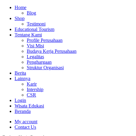
Home
Blog
Shop
Testimoni
Educational Tourism
Tentang Kami
Profile Perusahaan
Visi Misi
Budaya Kerja Perusahaan
Legalitas
Penghargaan
Struktur Organisasi
Berita
Lainnya
Karir
Intership
CSR
Login
Wisata Edukasi
Beranda
My account
Contact Us